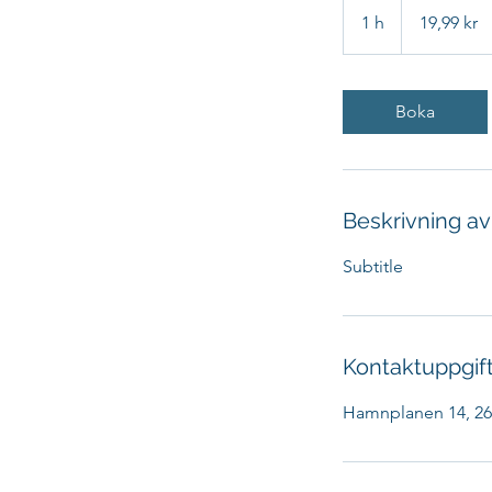
svenska
1 h
1
19,99 kr
kronor
Boka
Beskrivning av
Subtitle
Kontaktuppgif
Hamnplanen 14, 269