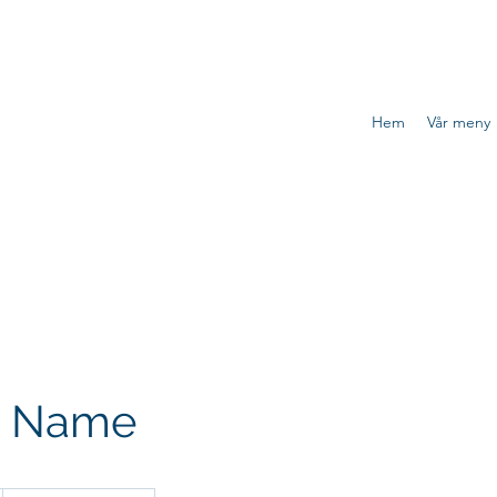
Hem
Vår meny
e Name